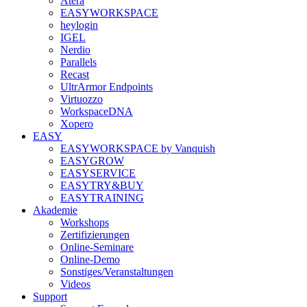
Atera
EASYWORKSPACE
heylogin
IGEL
Nerdio
Parallels
Recast
UltrArmor Endpoints
Virtuozzo
WorkspaceDNA
Xopero
EASY
EASYWORKSPACE by Vanquish
EASYGROW
EASYSERVICE
EASYTRY&BUY
EASYTRAINING
Akademie
Workshops
Zertifizierungen
Online-Seminare
Online-Demo
Sonstiges/Veranstaltungen
Videos
Support