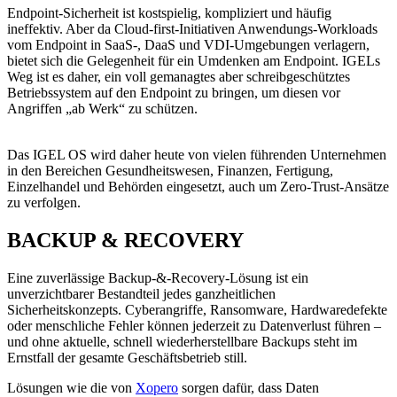
Endpoint-Sicherheit ist kostspielig, kompliziert und häufig
ineffektiv. Aber da Cloud-first-Initiativen Anwendungs-Workloads
vom Endpoint in SaaS-, DaaS und VDI-Umgebungen verlagern,
bietet sich die Gelegenheit für ein Umdenken am Endpoint. IGELs
Weg ist es daher, ein voll gemanagtes aber schreibgeschütztes
Betriebssystem auf den Endpoint zu bringen, um diesen vor
Angriffen „ab Werk“ zu schützen.
Das IGEL OS wird daher heute von vielen führenden Unternehmen
in den Bereichen Gesundheitswesen, Finanzen, Fertigung,
Einzelhandel und Behörden eingesetzt, auch um Zero-Trust-Ansätze
zu verfolgen.
BACKUP & RECOVERY
Eine zuverlässige Backup-&-Recovery-Lösung ist ein
unverzichtbarer Bestandteil jedes ganzheitlichen
Sicherheitskonzepts. Cyberangriffe, Ransomware, Hardwaredefekte
oder menschliche Fehler können jederzeit zu Datenverlust führen –
und ohne aktuelle, schnell wiederherstellbare Backups steht im
Ernstfall der gesamte Geschäftsbetrieb still.
Lösungen wie die von
Xopero
sorgen dafür, dass Daten