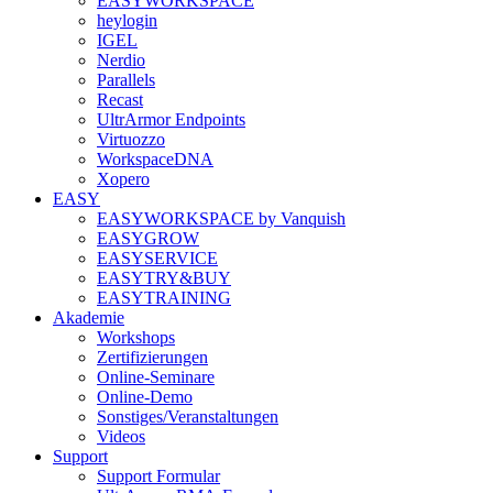
EASYWORKSPACE
heylogin
IGEL
Nerdio
Parallels
Recast
UltrArmor Endpoints
Virtuozzo
WorkspaceDNA
Xopero
EASY
EASYWORKSPACE by Vanquish
EASYGROW
EASYSERVICE
EASYTRY&BUY
EASYTRAINING
Akademie
Workshops
Zertifizierungen
Online-Seminare
Online-Demo
Sonstiges/Veranstaltungen
Videos
Support
Support Formular