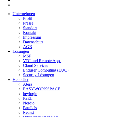
Unternehmen
Profil
Presse
Standort
Kontakt
Impressum
Datenschutz
AGB
Lösungen
MSP
VDI und Remote Apps
Cloud Services
Enduser Computing (EUC)
Security Lösungen
Hersteller
Atera
EASYWORKSPACE
heylogin
IGEL
Nerdio
Parallels
Recast