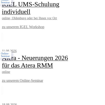
IGEL UMS-Schulung
Seminar
individuell
online, Oldenburg oder bei Ihnen vor Ort
zu unserem IGEL Workshop
11.08.2026
Online-
Atera - Neuerungen 2026
Seminar
für das Atera RMM
online
zu unserem Online-Seminar
18.08.2026