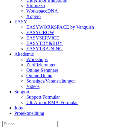
UltrArmor Endpoints
Virtuozzo
WorkspaceDNA
Xopero
EASY
EASYWORKSPACE by Vanquish
EASYGROW
EASYSERVICE
EASYTRY&BUY
EASYTRAINING
Akademie
Workshops
Zertifizierungen
Online-Seminare
Online-Demo
Sonstiges/Veranstaltungen
Videos
Support
Support Formular
UltrArmor-RMA-Formular
Jobs
Projektmeldung