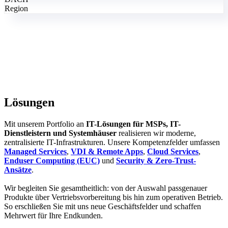
Region
Lösungen
Mit unserem Portfolio an
IT-Lösungen für MSPs, IT-
Dienstleistern und Systemhäuser
realisieren wir moderne,
zentralisierte IT-Infrastrukturen. Unsere Kompetenzfelder umfassen
Managed Services
,
VDI & Remote Apps
,
Cloud Services
,
Enduser Computing (EUC)
und
Security & Zero‑Trust-
Ansätze
.
Wir begleiten Sie gesamtheitlich: von der Auswahl passgenauer
Produkte über Vertriebsvorbereitung bis hin zum operativen Betrieb.
So erschließen Sie mit uns neue Geschäftsfelder und schaffen
Mehrwert für Ihre Endkunden.