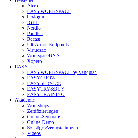
Hersteller
Atera
EASYWORKSPACE
heylogin
IGEL
Nerdio
Parallels
Recast
UltrArmor Endpoints
Virtuozzo
WorkspaceDNA
Xopero
EASY
EASYWORKSPACE by Vanquish
EASYGROW
EASYSERVICE
EASYTRY&BUY
EASYTRAINING
Akademie
Workshops
Zertifizierungen
Online-Seminare
Online-Demo
Sonstiges/Veranstaltungen
Videos