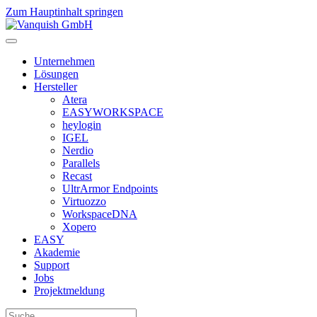
Zum Hauptinhalt springen
Unternehmen
Lösungen
Hersteller
Atera
EASYWORKSPACE
heylogin
IGEL
Nerdio
Parallels
Recast
UltrArmor Endpoints
Virtuozzo
WorkspaceDNA
Xopero
EASY
Akademie
Support
Jobs
Projektmeldung