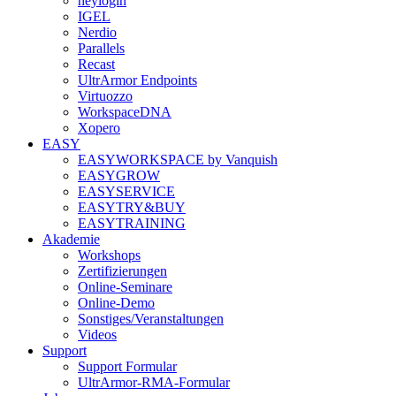
heylogin
IGEL
Nerdio
Parallels
Recast
UltrArmor Endpoints
Virtuozzo
WorkspaceDNA
Xopero
EASY
EASYWORKSPACE by Vanquish
EASYGROW
EASYSERVICE
EASYTRY&BUY
EASYTRAINING
Akademie
Workshops
Zertifizierungen
Online-Seminare
Online-Demo
Sonstiges/Veranstaltungen
Videos
Support
Support Formular
UltrArmor-RMA-Formular